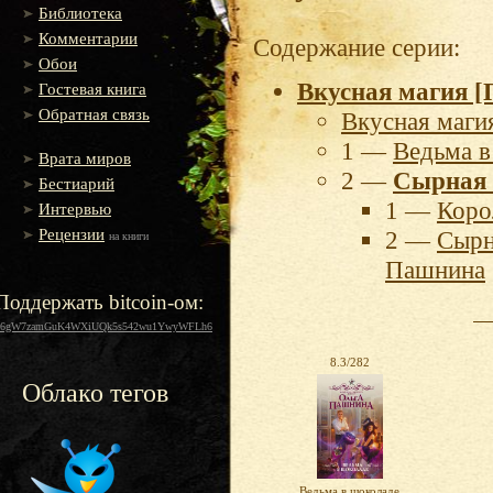
Библиотека
Комментарии
Содержание серии:
Обои
Вкусная магия 
Гостевая книга
Обратная связь
Вкусная маги
1 —
Ведьма в
Врата миров
2 —
Сырная 
Бестиарий
1 —
Коро
Интервью
Рецензии
2 —
Сырн
на книги
Пашнина
Поддержать bitcoin-ом:
16gW7zamGuK4WXiUQk5s542wu1YwyWFLh6
8.3/282
Облако тегов
Ведьма в шоколаде