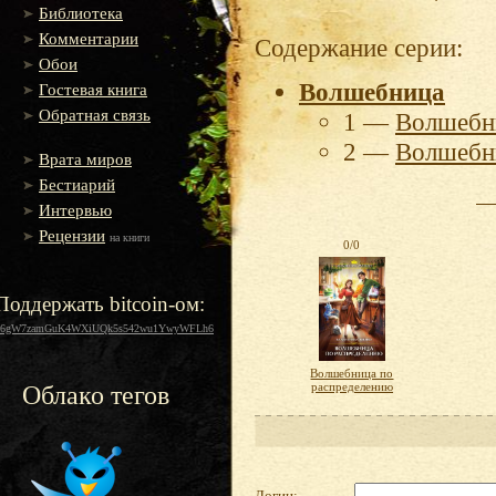
Библиотека
Комментарии
Содержание серии:
Обои
Волшебница
Гостевая книга
Обратная связь
1 —
Волшебн
2 —
Волшебн
Врата миров
Бестиарий
Интервью
Рецензии
на книги
0/0
Поддержать bitcoin-ом:
16gW7zamGuK4WXiUQk5s542wu1YwyWFLh6
Волшебница по
распределению
Облако тегов
Логин: