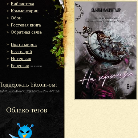
Библиотека
Комментарии
Обои
Гостевая книга
Обратная связь
Врата миров
Бестиарий
Интервью
Рецензии
на книги
Поддержать bitcoin-ом:
16gW7zamGuK4WXiUQk5s542wu1YwyWFLh6
Облако тегов