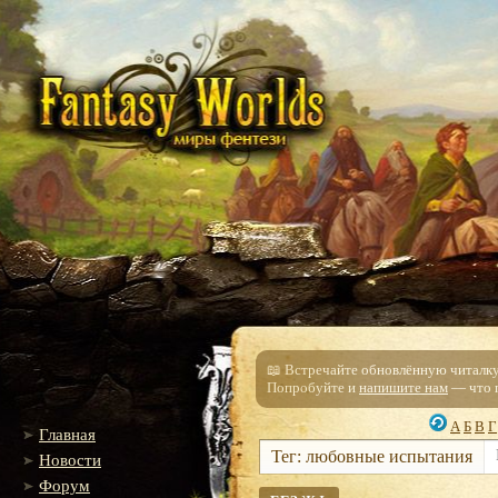
📖 Встречайте обновлённую читалку!
Попробуйте и
напишите нам
— что п
А
Б
В
Г
Главная
Тег: любовные испытания
Новости
Форум