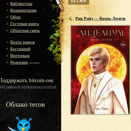
БЕЗ ЖФ
Библиотека
Комментарии
Обои
Рия Райд — Кровь Десяти
Гостевая книга
Обратная связь
Врата миров
Бестиарий
Интервью
Рецензии
на книги
Поддержать bitcoin-ом:
16gW7zamGuK4WXiUQk5s542wu1YwyWFLh6
Облако тегов