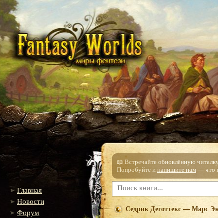
📖 Встречайте обновлённую читалку!
Попробуйте и
напишите нам
— что п
Главная
Новости
Седрик Деготтекс — Марс Эк
Форум