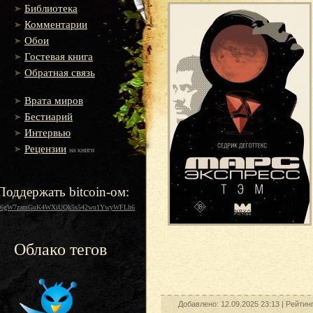
Библиотека
Комментарии
Обои
Гостевая книга
Обратная связь
Врата миров
Бестиарий
Интервью
Рецензии
на книги
Поддержать bitcoin-ом:
16gW7zamGuK4WXiUQk5s542wu1YwyWFLh6
Облако тегов
Добавлено: 12.09.2025 23:13 |
Рейтин