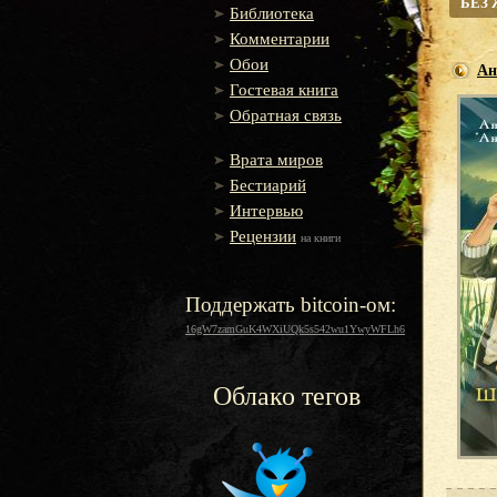
БЕЗ
Библиотека
Комментарии
Обои
Ан
Гостевая книга
Обратная связь
Врата миров
Бестиарий
Интервью
Рецензии
на книги
Поддержать bitcoin-ом:
16gW7zamGuK4WXiUQk5s542wu1YwyWFLh6
Облако тегов