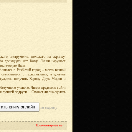
ского инструмента, похожего на скрипку,
до двенадцати лет. Когда Линни нарушает
аинственную Даль.
авляются в Разбитый город – место вечной
талкивается с технологиями, а древнее
й суждено получить Корону Двух Миров и
 безумного ученого, Линни предстоит войти
ния лучшей подруги… Сможет ли она сделать
тать книгу онлайн
по-старому
Комментариев нет