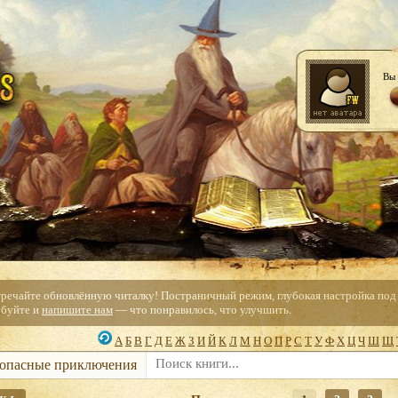
Вы 
тречайте обновлённую читалку! Постраничный режим, глубокая настройка под с
буйте и
напишите нам
— что понравилось, что улучшить.
А
Б
В
Г
Д
Е
Ж
З
И
Й
К
Л
М
Н
О
П
Р
С
Т
У
Ф
Х
Ц
Ч
Ш
Щ
 опасные приключения