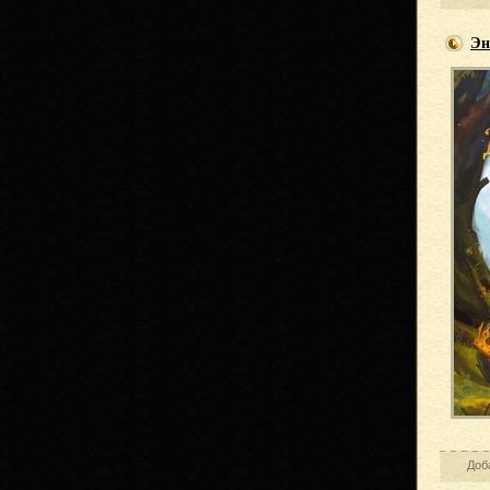
Эн
Доб