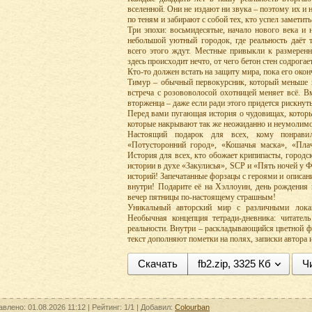
вселенной. Они не издают ни звука – поэтому их 
по теням и забирают с собой тех, кто успел заметит
Три эпохи: восьмидесятые, начало нового века и 
небольшой уютный городок, где реальность даёт 
всего этого ждут. Местные привыкли к размеренн
здесь происходит нечто, от чего бетон стен содрогае
Кто-то должен встать на защиту мира, пока его окон
Тимур – обычный первокурсник, который меньше в
встреча с розововолосой охотницей меняет всё. В
вторженца – даже если ради этого придется рискнут
Перед вами пугающая история о чудовищах, которые
которые накрывают так же неожиданно и неумолимо
Настоящий подарок для всех, кому понравил
«Потусторонний город», «Кошачья маска», «Пла
История для всех, кто обожает крипипасты, город
истории в духе «Закулисья», SCP и «Пять ночей у 
историй! Запечатанные форзацы с героями и описан
внутри! Подарите её на Хэллоуин, день рождения 
вечер пятницы по-настоящему страшным!
Уникальный авторский мир с различными лока
Необычная концепция тетради-дневника: читатель
реальности. Внутри – раскладывающийся цветной ф
текст дополняют пометки на полях, записки автора
Скачать
fb2.zip, 3325 Кб
Ч
авлено: 01.08.2026 11:12 |
Рейтинг:
1/1
| Добавил:
Colourban