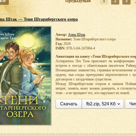
 ЖФ
Предыдущая
1
2
3
на Штак — Тени Штарнбергского озера
Автор:
Анна Штак
Название:
Тени Штарнбергского озера
Год:
2026
ISBN:
978-5-04-247084-4
Аннотация на книгу «Тени Штарнбергского озе
Аспирантка Леа Тиль приезжает на конференцию 
встреча в поезде с обаятельным писателем Райне
Неожиданные знакомства, странные исчезновения и
ордену, чьи следы причудливо переплетаются с т
договором с загадочным существом.
Между Штарнбергским озером и замком Нойшва
интриг, понять, кому можно доверять, и столкнут
тени – и не прощают тех, кто нарушает их покой.
Скачать
fb2.zip, 524 Кб
Чи