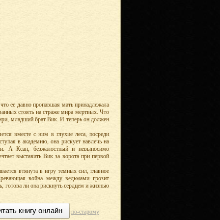
 что ее давно пропавшая мать принадлежала
ванных стоять на страже мира мертвых. Что
енри, младший брат Вик. И теперь он должен
ется вместе с ним в глухие леса, посреди
тупая в академию, она рискует навлечь на
ри. А Ксан, безжалостный и невыносимо
чтает выставить Вик за ворота при первой
ывается втянута в игру темных сил, главное
азревающая война между ведьмами грозит
ь, готова ли она рискнуть сердцем и жизнью
итать книгу онлайн
по-старому