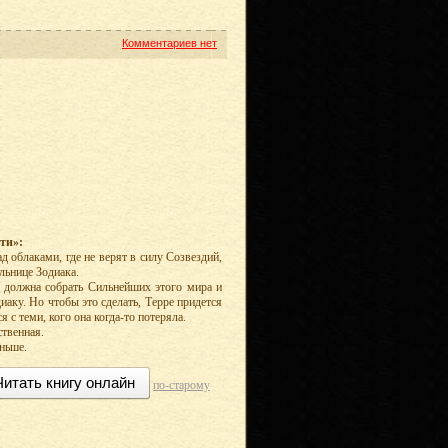
Комментариев нет
ти»:
д облаками, где не верят в силу Созвездий,
льнице Зодиака.
а должна собрать Сильнейших этого мира и
иаку. Но чтобы это сделать, Терре придется
 с теми, кого она когда-то потеряла.
ственная.
ньше.
Читать книгу онлайн
по-старому