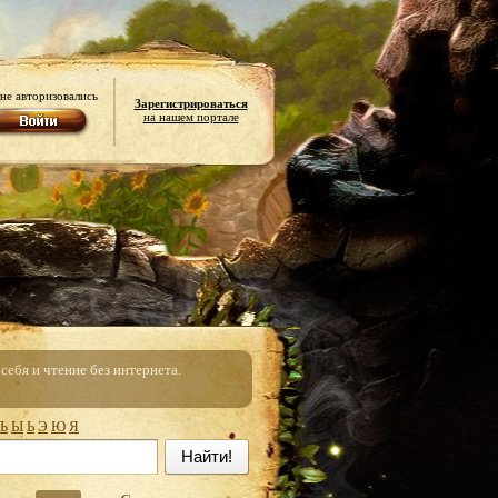
не авторизовались
Зарегистрироваться
на нашем портале
ебя и чтение без интернета.
Ъ
Ы
Ь
Э
Ю
Я
Найти!