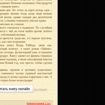
и называют Немыми муляжами. Они крадутся
ь слишком много.
наши дни. Но точка на карте всегда одна –
трещину именно тогда, когда люди меньше
ой жизни, однако каждые два десятилетия
тся, а тишина становится опаснее крика.
чательно не сломали.
сего стремился к подвигам. Но случайная
месте с ней он готов выйти против любого
ь собственной жизнью.
 прячутся среди нас, и о первых чувствах,
, как само вторжение.
ись книги Влада Райбера, такие как:
чущий монстр», а также роман «Зайчик».
ские легенды, фольклорный ужас и страшные
Фредди». Книгу оценят все фанаты страшных
иями чудовищ, а также атмосферная вёрстка
или Новый год, или просто, чтобы сделать
циями, героями и жуткими существами.
 становится частью странной мистической
орзац со всеми героями и фактами о них. А
 и чёрно-белые иллюстрации!
итать книгу онлайн
по-старому
Комментариев
1 шт.