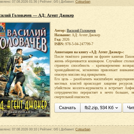
авлено: 07.08.2026 01:36 |
Рейтинг: 0/0
| Добавил:
Colourban
силий Головачев — АД: Агент Джокер
Автор:
Василий Головачев
Название:
АД: Агент Джокер
Год:
2026
ISBN:
978-5-04-247799-7
Аннотация на книгу «АД: Агент Джокер»:
После тяжёлого ранения на фронте капитан Пахо
жизнь оборачивается кошмаром. Случайное столкн
странную способность – кратковременно возвра
хронодайвингом, мгновенно привлекает внимани
опасную миссию под прикрытием.
Его цель – разоблачить масштабную коррупцион
местных властей происходит хищение ресурсов
убийством коллеги-журналиста и встречает Анфис
сотрудничество перерастает в нечто большее,
смертельной опасности.
Скачать
fb2.zip, 934 Кб
Чит
авлено: 07.08.2026 00:10 |
Рейтинг: 0/0
| Добавил:
Colourban