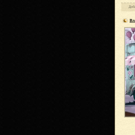
Доб
Вл