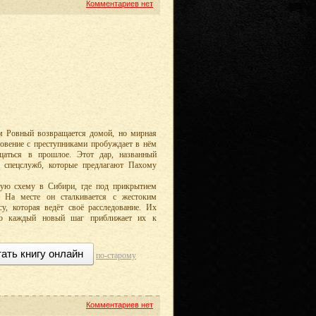
Комментариев нет
м Ровный возвращается домой, но мирная
овение с преступниками пробуждает в нём
щаться в прошлое. Этот дар, названный
е спецслужб, которые предлагают Пахому
ную схему в Сибири, где под прикрытием
. На месте он сталкивается с жестоким
у, которая ведёт своё расследование. Их
 но каждый новый шаг приближает их к
ать книгу онлайн
по-старому
Комментариев нет