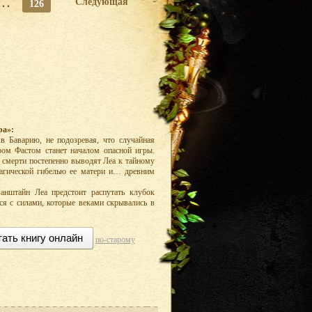
...
Следующая
126
ра»:
в Баварию, не подозревая, что случайная
ром Фастом станет началом опасной игры.
 смерти постепенно выводят Леа к тайному
рагической гибелью ее матери и… древним
нштайн Леа предстоит распутать клубок
ься с силами, которые веками скрывались в
тать книгу онлайн
по-старому