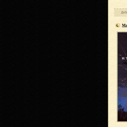
Доб
Ма