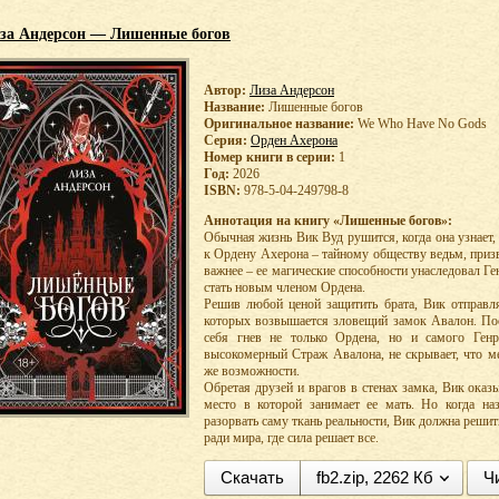
за Андерсон — Лишенные богов
Автор:
Лиза Андерсон
Название:
Лишенные богов
Оригинальное название:
We Who Have No Gods
Серия:
Орден Ахерона
Номер книги в серии:
1
Год:
2026
ISBN:
978-5-04-249798-8
Аннотация на книгу «Лишенные богов»:
Обычная жизнь Вик Вуд рушится, когда она узнает,
к Ордену Ахерона – тайному обществу ведьм, приз
важнее – ее магические способности унаследовал Г
стать новым членом Ордена.
Решив любой ценой защитить брата, Вик отправля
которых возвышается зловещий замок Авалон. Пос
себя гнев не только Ордена, но и самого Ген
высокомерный Страж Авалона, не скрывает, что ме
же возможности.
Обретая друзей и врагов в стенах замка, Вик оказ
место в которой занимает ее мать. Но когда н
разорвать саму ткань реальности, Вик должна решит
ради мира, где сила решает все.
Скачать
fb2.zip, 2262 Кб
Ч