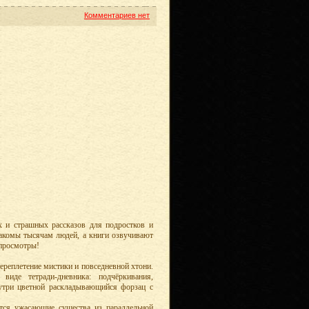
Комментариев нет
х и страшных рассказов для подростков и
акомы тысячам людей, а книги озвучивают
 просмотры!
ереплетение мистики и повседневной хтони.
иде тетради-дневника: подчёркивания,
нутри цветной раскладывающийся форзац с
тся ужасающие существа из параллельной