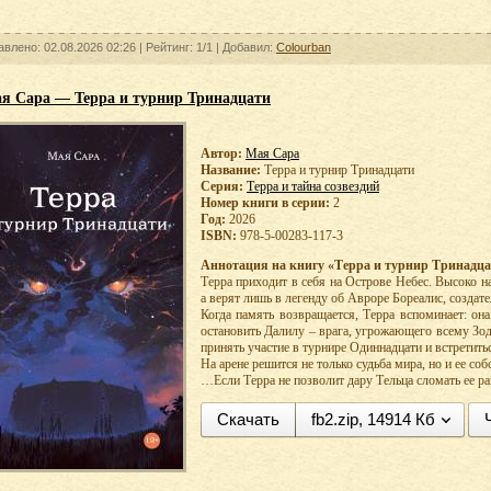
авлено: 02.08.2026 02:26 |
Рейтинг:
1/1
| Добавил:
Colourban
я Сара — Терра и турнир Тринадцати
Автор:
Мая Сара
Название:
Терра и турнир Тринадцати
Серия:
Терра и тайна созвездий
Номер книги в серии:
2
Год:
2026
ISBN:
978-5-00283-117-3
Аннотация на книгу «Терра и турнир Тринадца
Терра приходит в себя на Острове Небес. Высоко на
а верят лишь в легенду об Авроре Бореалис, создате
Когда память возвращается, Терра вспоминает: он
остановить Далилу – врага, угрожающего всему Зод
принять участие в турнире Одиннадцати и встретиться
На арене решится не только судьба мира, но и ее соб
…Если Терра не позволит дару Тельца сломать ее ра
Скачать
fb2.zip, 14914 Кб