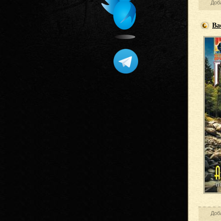
Доб
Ва
Доб