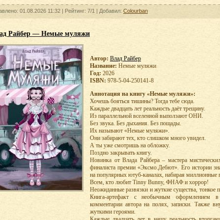
авлено: 01.08.2026 11:32 |
Рейтинг:
7/1
| Добавил:
Colourban
ад Райбер — Немые муляжи
Автор:
Влад Райбер
Название:
Немые муляжи
Год:
2026
ISBN:
978-5-04-250141-8
Аннотация на книгу «Немые муляжи»:
Хочешь бояться тишины? Тогда тебе сюда.
Каждые двадцать лет реальность даёт трещину.
Из параллельной вселенной выползают ОНИ.
Без звука. Без дыхания. Без пощады.
Их называют «Немые муляжи».
Они забирают тех, кто слишком много увидел.
А ты уже смотришь на обложку.
Поздно закрывать книгу.
Новинка от Влада Райбера – мастера мистически
финалиста премии «Эксмо.Дебют». Его истории зн
на популярных ютуб-каналах, набирая миллионные
Всем, кто любит Tinny Bunny, ФНАФ и хоррор!
Неожиданные развязки и жуткие существа, тонкое п
Книга-артефакт с необычным оформлением в в
комментарии автора на полях, записки. Также в
жуткими героями.
Каждые двадцать лет в нашу реальность вторгаю