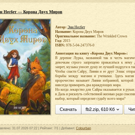
н Несбет — Корона Двух Миров
Автор:
Энн Несбет
Название:
Корона Двух Миров
Оригинальное название:
The Wrinkled Crown
Год:
2015
ISBN:
978-5-04-247376-0
Аннотация на книгу «Корона Двух Миров»:
В деревне Лурка, названной так в честь магиче
девочкам строго запрещено прикасаться к нему 
запрет, музыка уносит душу ее лучшей подруги в т
Чтобы спасти Сайру, Линни и ее друг Элиас отпр
борьбы между магами и учеными. Здесь магия с
пророчество называет Линни избранной, которо
навсегда примирить два враждующих мира.
Но когда лекарство для Сайры оказывается в руках
в Даль и рискнуть собственной жизнью ради спасе
выбор, который определит судьбу всего мира?
Скачать
fb2.zip, 610 Кб
Чи
авлено: 31.07.2026 07:22 |
Рейтинг:
7/1
| Добавил:
Colourban