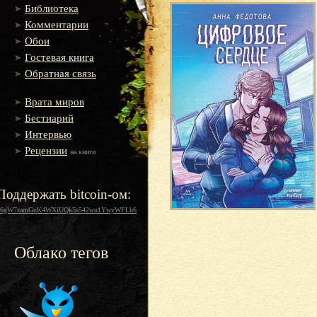
Библиотека
Комментарии
Обои
Гостевая книга
Обратная связь
Врата миров
Бестиарий
Интервью
Рецензии
на книги
Поддержать bitcoin-ом:
16gW7zamGuK4WXiUQk5s542wu1YwyWFLh6
Облако тегов