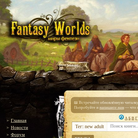
📖 Встречайте обновлённую читалку!
Попробуйте и
напишите нам
— что п
А
Б
В
Г
Главная
Тег: new adult
Новости
Форум