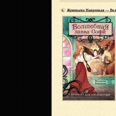
Женевьева Навроцкая — Вол