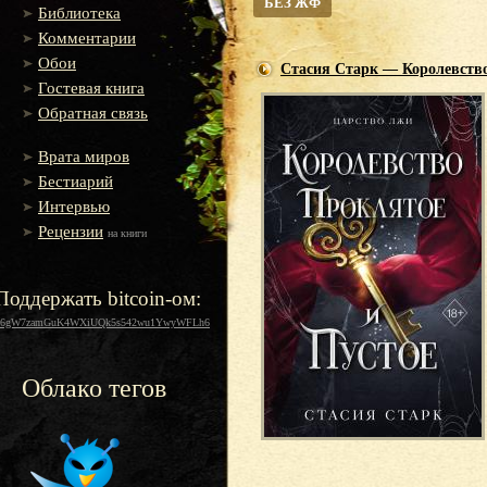
БЕЗ ЖФ
Библиотека
Комментарии
Обои
Стасия Старк — Королевство
Гостевая книга
Обратная связь
Врата миров
Бестиарий
Интервью
Рецензии
на книги
Поддержать bitcoin-ом:
16gW7zamGuK4WXiUQk5s542wu1YwyWFLh6
Облако тегов