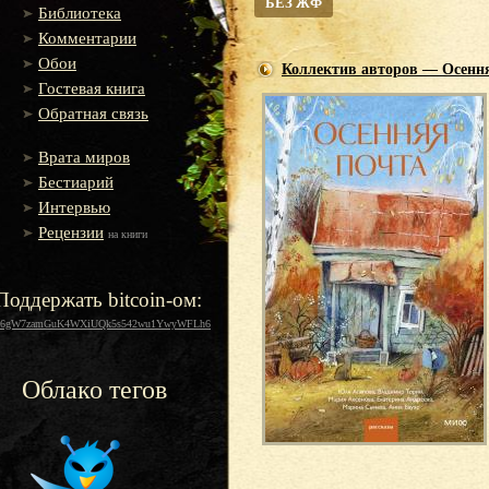
БЕЗ ЖФ
Библиотека
Комментарии
Обои
Коллектив авторов — Осення
Гостевая книга
Обратная связь
Врата миров
Бестиарий
Интервью
Рецензии
на книги
Поддержать bitcoin-ом:
16gW7zamGuK4WXiUQk5s542wu1YwyWFLh6
Облако тегов