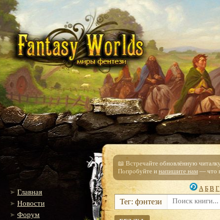
📖 Встречайте обновлённую читалку!
Попробуйте и
напишите нам
— что п
А
Б
В
Г
Главная
Тег: фэнтези
Новости
Форум