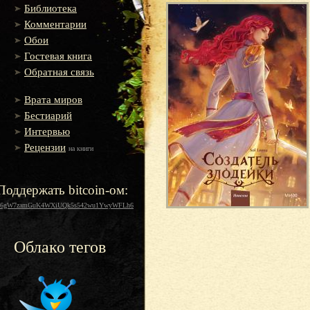
Библиотека
Комментарии
Обои
Гостевая книга
Обратная связь
Врата миров
Бестиарий
Интервью
Рецензии
на книги
Поддержать bitcoin-ом:
16gW7zamGuK4WXiUQk5s542wu1YwyWFLh6
Облако тегов