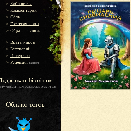
Библиотека
Комментарии
Обои
Гостевая книга
Обратная связь
Врата миров
Бестиарий
Интервью
Рецензии
на книги
Поддержать bitcoin-ом:
16gW7zamGuK4WXiUQk5s542wu1YwyWFLh6
Облако тегов