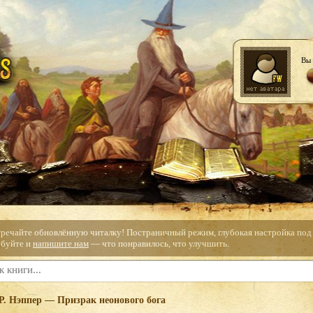
Вы 
тречайте обновлённую читалку! Постраничный режим, глубокая настройка под с
буйте и
напишите нам
— что понравилось, что улучшить.
 Р. Нэппер — Призрак неонового бога