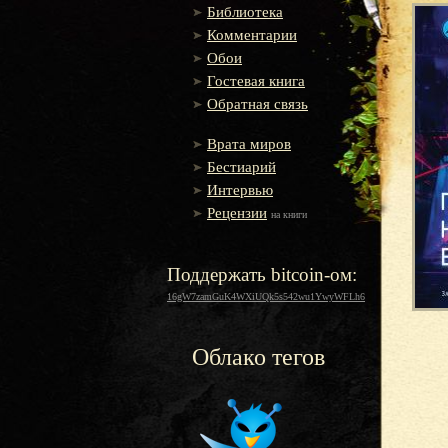
Библиотека
Комментарии
Обои
Гостевая книга
Обратная связь
Врата миров
Бестиарий
Интервью
Рецензии
на книги
Поддержать bitcoin-ом:
16gW7zamGuK4WXiUQk5s542wu1YwyWFLh6
Облако тегов