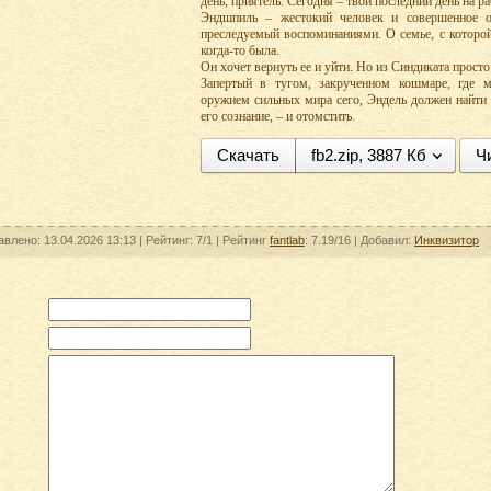
день, приятель. Сегодня – твой последний день на ра
Эндшпиль – жестокий человек и совершенное 
преследуемый воспоминаниями. О семье, с которой
когда-то была.
Он хочет вернуть ее и уйти. Но из Синдиката просто 
Запертый в тугом, закрученном кошмаре, где 
оружием сильных мира сего, Эндель должен найти 
его сознание, – и отомстить.
Скачать
fb2.zip, 3887 Кб
Ч
авлено: 13.04.2026 13:13 |
Рейтинг:
7/1
| Рейтинг
fantlab
: 7.19/16
| Добавил:
Инквизитор