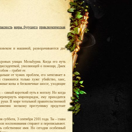
пасность
миры будущего
приключенческая
ловеком и машиной, разворачиваются две
ровых улицах Мельбурна. Когда его путь
й диссиденткой, умоляющей о помощи, Джек
обом – грабит ее.
дальше от чужих проблем, его затягивает в
становится только хуже: убийство, хаос,
ажные копы и бесконечные шоссе, уходящие
а – самый короткий путь в могилу. Но когда
перевернуть миропорядок, ему приходится
е руки. В мире тотальной правительственной
именно мелкому преступнику предстоит
 суббота, 3 сентября 2101 года. Ты – глава
вои воспоминания стирают и переписывают.
ь собственное имя. Но сегодня особенный