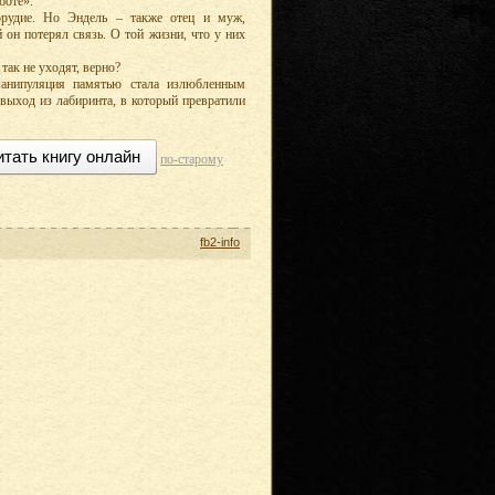
боте».
орудие. Но Эндель – также отец и муж,
 он потерял связь. О той жизни, что у них
так не уходят, верно?
манипуляция памятью стала излюбленным
выход из лабиринта, в который превратили
итать книгу онлайн
по-старому
fb2-info