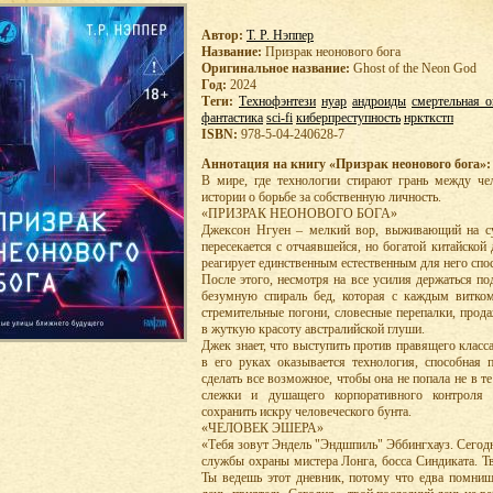
Автор:
Т. Р. Нэппер
Название:
Призрак неонового бога
Оригинальное название:
Ghost of the Neon God
Год:
2024
Теги:
Технофэнтези
нуар
андроиды
смертельная о
фантастика
sci-fi
киберпреступность
нркткстп
ISBN:
978-5-04-240628-7
Аннотация на книгу «Призрак неонового бога»:
В мире, где технологии стирают грань между че
истории о борьбе за собственную личность.
«ПРИЗРАК НЕОНОВОГО БОГА»
Джексон Нгуен – мелкий вор, выживающий на су
пересекается с отчаявшейся, но богатой китайско
реагирует единственным естественным для него спос
После этого, несмотря на все усилия держаться по
безумную спираль бед, которая с каждым витком 
стремительные погони, словесные перепалки, прод
в жуткую красоту австралийской глуши.
Джек знает, что выступить против правящего класс
в его руках оказывается технология, способная 
сделать все возможное, чтобы она не попала не в т
слежки и душащего корпоративного контроля 
сохранить искру человеческого бунта.
«ЧЕЛОВЕК ЭШЕРА»
«Тебя зовут Эндель "Эндшпиль" Эббингхауз. Сегодня
службы охраны мистера Лонга, босса Синдиката. Т
Ты ведешь этот дневник, потому что едва помниш