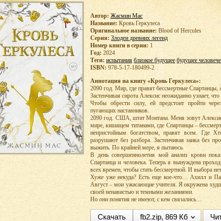
Автор:
Жасмин Мас
Название:
Кровь Геркулеса
Оригинальное название:
Blood of Hercules
Серия:
Злодеи древних легенд
Номер книги в серии:
1
Год:
2024
Теги:
испытания
близкое будущее
будущее человече
ISBN:
978-5-17-180499-2
Аннотация на книгу «Кровь Геркулеса»:
2090 год. Мир, где правят бессмертные Спартанцы,
Застенчивая сирота Алексис неожиданно узнает, что 
Чтобы обрести силу, ей предстоит пройти чере
пугающих наставников.
2090 год. США, штат Монтана. Меня зовут Алексис
мире, кишащем титанами, где Спартанцы – бессме
непристойным богатством, правят всем. Где Х
разрушают без разбора. Застенчивая заика без пр
выжить. По крайней мере, я пытаюсь.
В день совершеннолетия мой анализ крови показ
Спартанца и человека. Теперь я вынуждена проход
всех времен, чтобы стать бессмертной. И выбора нет
Хуже уже некуда? Есть еще кое-что… Ахилл и Па
Август – мои ужасающие учителя. Я окружена худ
своей ненавистью и темными желаниями.
Но они понятия не имеют, с кем связались…
Скачать
fb2.zip, 869 Кб
Чи