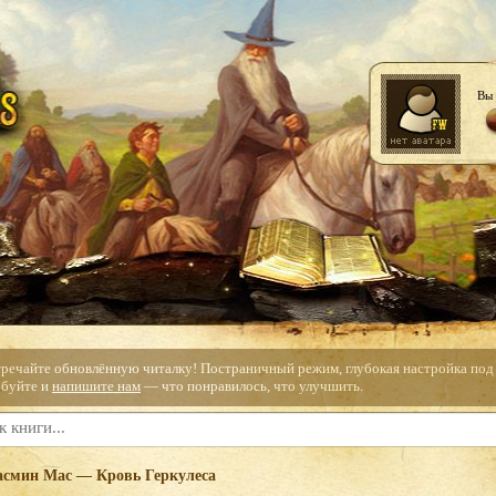
Вы 
тречайте обновлённую читалку! Постраничный режим, глубокая настройка под с
буйте и
напишите нам
— что понравилось, что улучшить.
смин Мас — Кровь Геркулеса