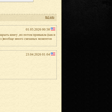
fb2-info
01.05.2026 00:58
акрыть книгу ,но потом привыкла (как и
слез )вообще много смешных моментов
23.04.2026 01:04