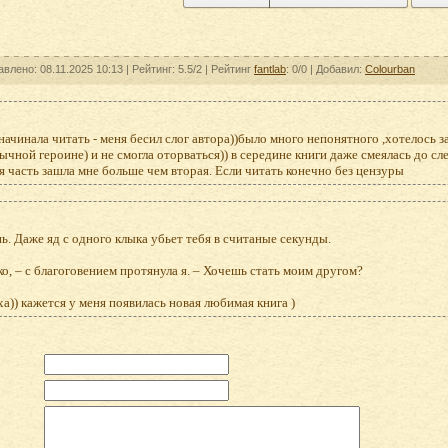
авлено: 08.11.2025 10:13 |
Рейтинг:
5.5/2
| Рейтинг
fantlab
: 0/0
| Добавил:
Colourban
начинала читать - меня бесил слог автора))было много непонятного ,хотелось з
ычной героине) и не смогла оторваться)) в середине книги даже смеялась до 
я часть зашла мне больше чем вторая. Если читать конечно без цензуры
ь. Даже яд с одного клыка убьет тебя в считаные секунды.
о, – с благоговением протянула я. – Хочешь стать моим другом?
а)) кажется у меня появилась новая любимая книга )