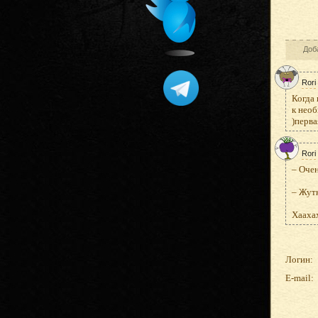
Доб
Rori
Когда 
к необ
)перва
Rori
– Очен
– Жутк
Хаахах
Логин:
E-mail: