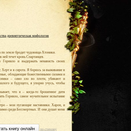
ства
древнегреческая мифология
 а по земле бродят чудовища-Хтоники.
в ней течет кровь Спартанцев.
з Горнило и выдержать ненависть своих
 Херт и я сирота. Я борюсь за выживание в
ртные, обладающие божественными силами и
тоники – само зло во плоти, убивают и
ошлого и будущего, я упорно учусь, чтобы
ывает, что я – когда-то брошенное дитя
ить Горнило, самое мучительное испытание
.
тро – мои пугающие наставники. Харон, и
шими среди Бессмертных. И они душат меня
тать книгу онлайн
по-старому