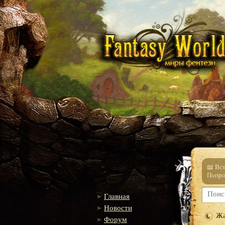
📖 Вс
Попро
Главная
Новости
Жа
Форум