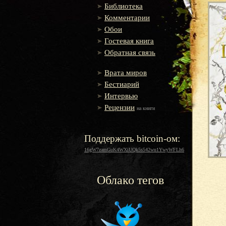
Библиотека
Комментарии
Обои
Гостевая книга
Обратная связь
Врата миров
Бестиарий
Интервью
Рецензии
на книги
Поддержать bitcoin-ом:
16gW7zamGuK4WXiUQk5s542wu1YwyWFLh6
Облако тегов