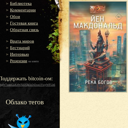
Библиотека
Комментарии
Обои
Гостевая книга
Обратная связь
Врата миров
Бестиарий
Интервью
Рецензии
на книги
Поддержать bitcoin-ом:
16gW7zamGuK4WXiUQk5s542wu1YwyWFLh6
Облако тегов