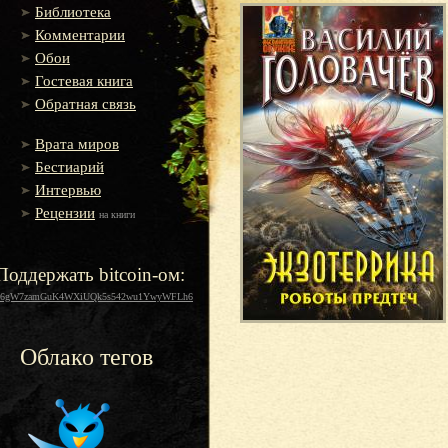
Библиотека
Комментарии
Обои
Гостевая книга
Обратная связь
Врата миров
Бестиарий
Интервью
Рецензии
на книги
Поддержать bitcoin-ом:
16gW7zamGuK4WXiUQk5s542wu1YwyWFLh6
Облако тегов