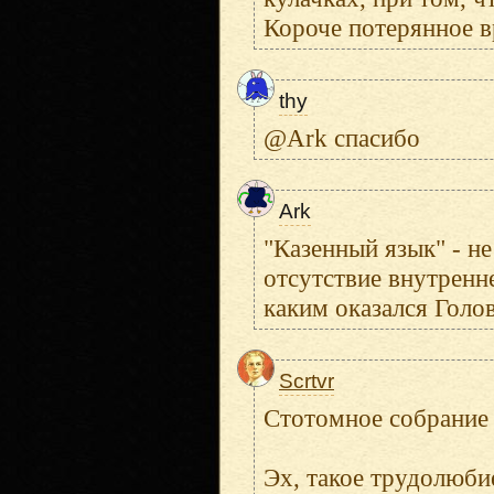
Короче потерянное в
thy
@Ark спасибо
Ark
"Казенный язык" - не
отсутствие внутренн
каким оказался Голов
Scrtvr
Стотомное собрание
Эх, такое трудолюби