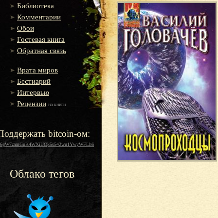
Библиотека
Комментарии
Обои
Гостевая книга
Обратная связь
Врата миров
Бестиарий
Интервью
Рецензии
на книги
Поддержать bitcoin-ом:
16gW7zamGuK4WXiUQk5s542wu1YwyWFLh6
Облако тегов