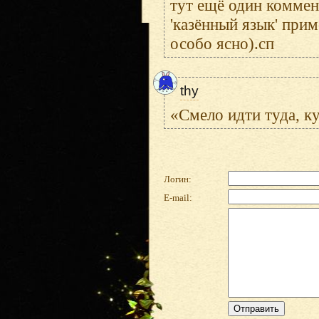
тут ещё один коммент
'казённый язык' прим
особо ясно).сп
thy
«Смело идти туда, ку
Логин:
E-mail: