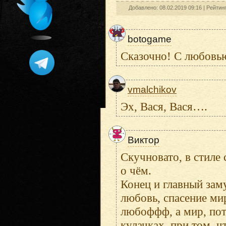
Добавлено: 08.02.2019 09:16 |
Рейтин
botogame
Сказочно! С любовью
vmalchikov
Эх, Вася, Вася….
Виктор
Скучновато, в стиле 
о чём.
Конец и главный зам
любовь, спасение ми
любоффф, а мир, пот
кулачках, при том, 