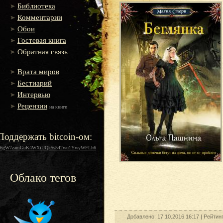
Библиотека
Комментарии
Обои
Гостевая книга
Обратная связь
Врата миров
Бестиарий
Интервью
Рецензии
на книги
Поддержать bitcoin-ом:
16gW7zamGuK4WXiUQk5s542wu1YwyWFLh6
Облако тегов
Добавлено: 17.10.2016 16:17 |
Рейтин