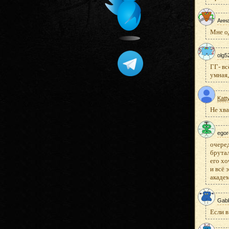
Анн
Мне од
olg5
ГГ- вс
умная,
Katt
Не хв
egor
очеред
брутал
его хо
и всё 
академ
Gab
Если в