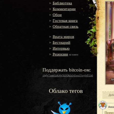
Библиотека
Комментарии
Обои
Гостевая книга
Обратная связь
Врата миров
Бестиарий
Интервью
Рецензии
на книги
Поддержать bitcoin-ом:
16gW7zamGuK4WXiUQk5s542wu1YwyWFLh6
Облако тегов
Доб
Анн
Прямо 