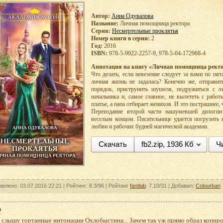
Автор:
Анна Одувалова
Название:
Личная помощница ректора
Серия:
Несмертельные проклятья
Номер книги в серии:
2
Год:
2016
ISBN:
978-5-9922-2257-9, 978-5-04-172968-4
Аннотация на книгу «Личная помощница ректо
Что делать, если невезение следует за вами по пят
личная жизнь не задалась? Конечно же, отправи
порядок, приструнить шушеля, подружиться с ли
начальника и, самое главное, не вылететь с раб
платье, а папа отбирает женихов. И это пострашнее,
Переиздание второй части нашумевшей дилоги
веселым концом. Писательнице удается погрузить
любви и рабочих будней магической академии.
Скачать
fb2.zip, 1936 Кб
Ч
авлено: 03.07.2016 22:21 |
Рейтинг:
8.3/96
| Рейтинг
fantlab
: 7.10/31
| Добавил:
Colourban
а
слышу гортанные интонации Охлобыстина... Зачем так уж прямо образ копиров