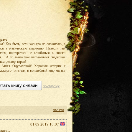
ра»:
ам? Как быть, если карьера не сложилась, а
ться в магическую академию. Навести там
чем, постараться не влюбиться в своего
оты… А то мама уже наглаживает свадебное
 чем ректор-тиран!
и Анны Одуваловой! Хорошая история с
 каждого читателя в волшебный мир магии,
итать книгу онлайн
по-старому
fb2-info
01.09.2019 18:07
ать...