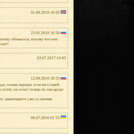
01.09.2019 18:05
25.01.2018 16:50
ритику обижается, потому что она:
зга!!
03.07.2017 14:05
12.09.2016 18:33
до, только карьера. и он весь такой
 хотят, он хочет только её, она вроде
ют. заканчиваете уже со своими
08.07.2016 01:55