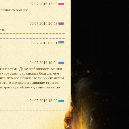
07.07.2016 15:33
онравилась больше
06.07.2016 20:53
то.
06.07.2016 03:51
04.07.2016 19:04
зженная тема. Даже шаблонность можно
т - труселя понравились больше, чем
тить, что все сюжетные линии скомканы.
 этого все двести с лишним страниц
на красивую обложку, а внутри тютю
04.07.2016 18:29