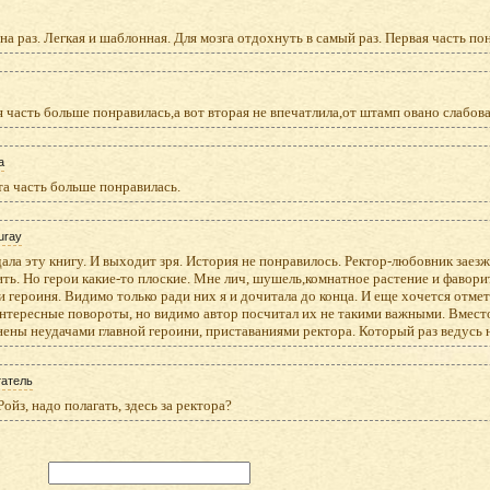
на раз. Легкая и шаблонная. Для мозга отдохнуть в самый раз. Первая часть п
 часть больше понравилась,а вот вторая не впечатлила,от штамп овано слабова
a
а часть больше понравилась.
uray
ала эту книгу. И выходит зря. История не понравилось. Ректор-любовник зае
ть. Но герои какие-то плоские. Мне лич, шушель,комнатное растение и фавори
и героиня. Видимо только ради них я и дочитала до конца. И еще хочется отме
нтересные повороты, но видимо автор посчитал их не такими важными. Вместо
ены неудачами главной героини, приставаниями ректора. Который раз ведусь 
татель
ойз, надо полагать, здесь за ректора?