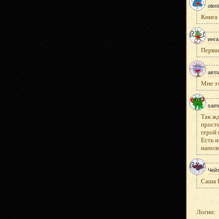
oleni
Книга 
инга
Первая
airm
Мне эт
sam
Так жд
прости
герой 
Есть и
наполн
Чей
Саша Р
Логин: