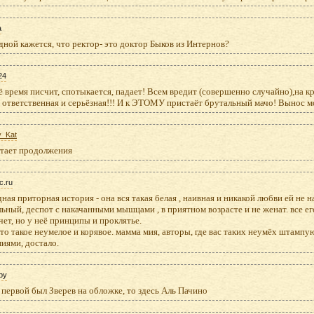
а
ной кажется, что ректор- это доктор Быков из Интернов?
24
ё время писчит, спотыкается, падает! Всем вредит (совершенно случайно),на к
 ответственная и серьёзная!!! И к ЭТОМУ пристаёт брутальный мачо! Вынос мо
y_Kat
атает продолжения
c.ru
ная приторная история - она вся такая белая , наивная и никакой любви ей не на
ьный, деспот с накачанными мышцами , в приятном возрасте и не женат. все его
чет, но у неё принципы и проклятье.
это такое неумелое и корявое. мамма мия, авторы, где вас таких неумёх штампу
иями, достало.
by
 первой был Зверев на обложке, то здесь Аль Пачино