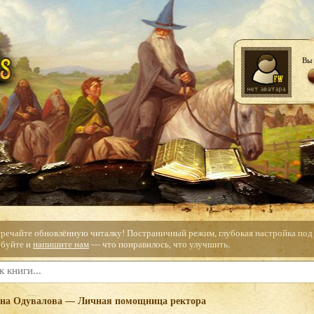
Вы 
тречайте обновлённую читалку! Постраничный режим, глубокая настройка под с
буйте и
напишите нам
— что понравилось, что улучшить.
на Одувалова — Личная помощница ректора