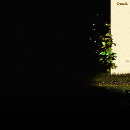
E-mail:
© 