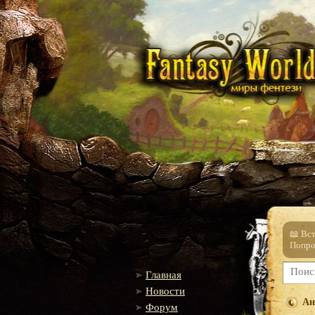
📖 Вс
Попро
Главная
Новости
Ан
Форум