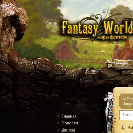
📖 Вс
Попро
Главная
Новости
Ан
Форум