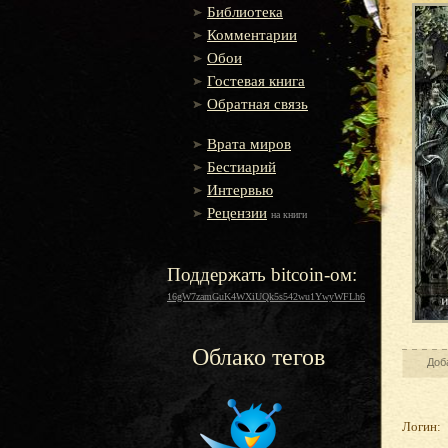
Библиотека
Комментарии
Обои
Гостевая книга
Обратная связь
Врата миров
Бестиарий
Интервью
Рецензии
на книги
Поддержать bitcoin-ом:
16gW7zamGuK4WXiUQk5s542wu1YwyWFLh6
Облако тегов
Доб
Логин: