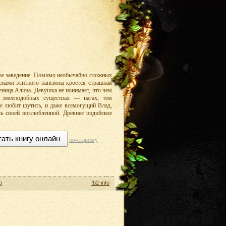
ное заведение. Помимо необычайно сложных
тенами элитного пансиона кроется страшная
ченица Алина. Девушка не понимает, что чем
х змееподобных существах — нагах, тем
 не любит шутить, и даже всемогущий Влад,
ь своей возлюбленной. Древнее индийское
тать книгу онлайн
по-старому
р
fb2-info