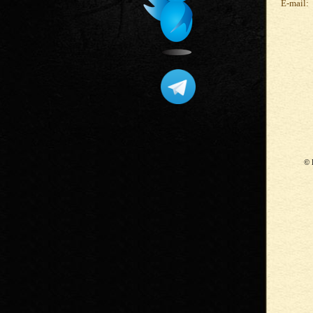
E-mail:
© 