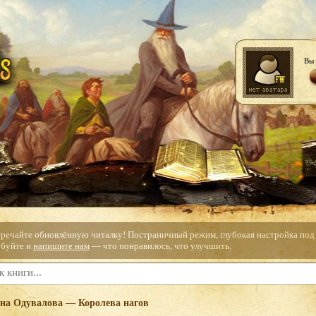
Вы 
тречайте обновлённую читалку! Постраничный режим, глубокая настройка под с
буйте и
напишите нам
— что понравилось, что улучшить.
на Одувалова — Королева нагов