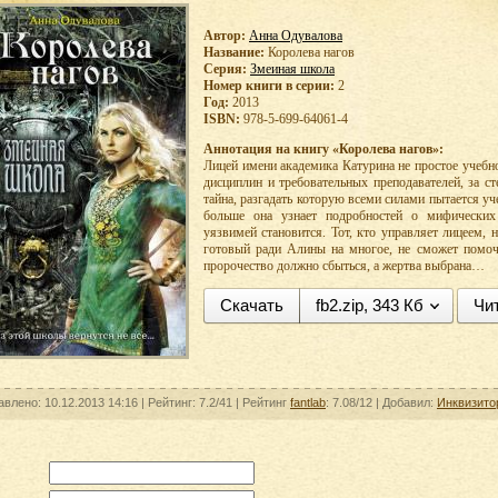
Автор:
Анна Одувалова
Название:
Королева нагов
Серия:
Змеиная школа
Номер книги в серии:
2
Год:
2013
ISBN:
978-5-699-64061-4
Аннотация на книгу «Королева нагов»:
Лицей имени академика Катурина не простое учеб
дисциплин и требовательных преподавателей, за с
тайна, разгадать которую всеми силами пытается у
больше она узнает подробностей о мифически
уязвимей становится. Тот, кто управляет лицеем,
готовый ради Алины на многое, не сможет помоч
пророчество должно сбыться, а жертва выбрана…
Скачать
fb2.zip, 343 Кб
Чи
авлено: 10.12.2013 14:16 |
Рейтинг:
7.2/41
| Рейтинг
fantlab
: 7.08/12
| Добавил:
Инквизито