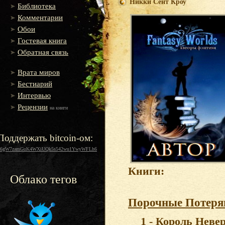
Никки Сент Кроу
Библиотека
Комментарии
Обои
Гостевая книга
Обратная связь
Врата миров
Бестиарий
Интервью
Рецензии
на книги
Поддержать bitcoin-ом:
16gW7zamGuK4WXiUQk5s542wu1YwyWFLh6
Книги:
Облако тегов
Порочные Потеря
1 - Король Неве