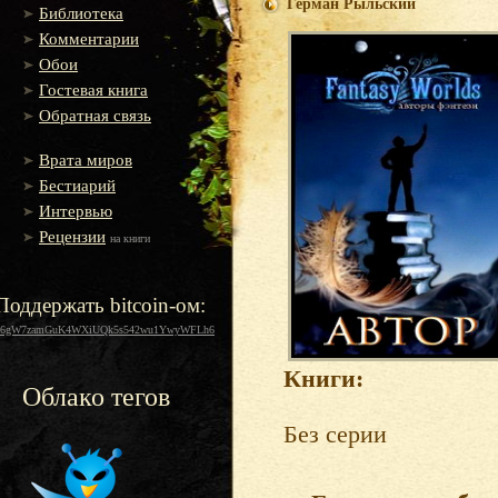
Герман Рыльский
Библиотека
Комментарии
Обои
Гостевая книга
Обратная связь
Врата миров
Бестиарий
Интервью
Рецензии
на книги
Поддержать bitcoin-ом:
16gW7zamGuK4WXiUQk5s542wu1YwyWFLh6
Книги:
Облако тегов
Без серии