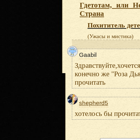
Гдетотам, или Н
Страна
Похититель дет
(Ужасы и мистика)
Gaabil
Здравствуйте,хочетс
конечно же "Роза Дья
прочитать
shepherd5
хотелось бы прочита