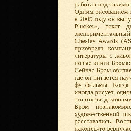
работал над такими
Одним рисованием 
в 2005 году он вып
Plucker», текст 
экспериментальны
Chesley Awards (A
приобрела компан
литературы с живо
новые книги Брома:
Сейчас Бром обитае
где он питается па
фу фильмы. Когда
иногда рисует, одн
его голове демонами
Бром познакоми
художественной шк
расставались. Вос
наконец-то вернула