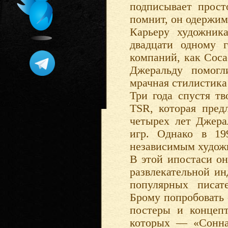
подписывает прос
помнит, он одержим
Карьеру художник
двадцати одному 
компаний, как Coca
Джеральду помогл
мрачная стилистика 
Три года спустя тв
TSR, которая пред
четырех лет Джера
игр. Однако в 19
независимым худож
В этой ипостаси он
развлекательной и
популярных писат
Брому попробовать 
постеры и концепт
которых — «Сонна