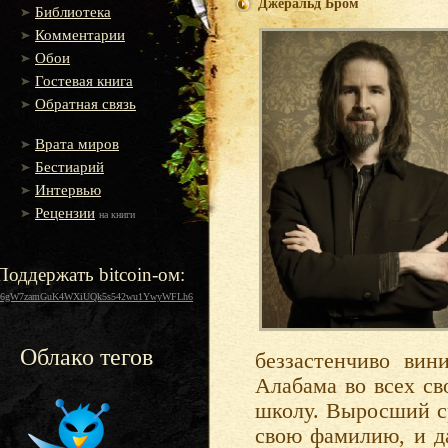
Джеральд Бром
Библиотека
Комментарии
Обои
Гостевая книга
Обратная связь
Врата миров
Бестиарий
Интервью
Рецензии
на книги
Поддержать bitcoin-ом:
16gW7zamGuK4WXiUQk5s542wu1YwyWFLh6
Облако тегов
беззастенчиво вин
Алабама во всех св
школу. Выросший ср
свою фамилию, и д