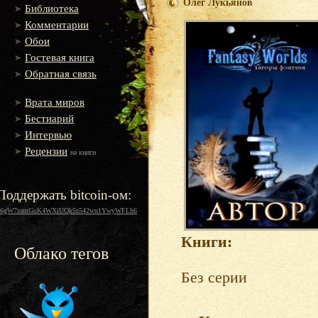
Олег Лукьянов
Библиотека
Комментарии
Обои
Гостевая книга
Обратная связь
Врата миров
Бестиарий
Интервью
Рецензии
на книги
Поддержать bitcoin-ом:
16gW7zamGuK4WXiUQk5s542wu1YwyWFLh6
Книги:
Облако тегов
Без серии