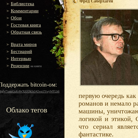
Фред Саберхаген
Библиотека
Комментарии
Обои
Гостевая книга
Обратная связь
Врата миров
Бестиарий
Интервью
Рецензии
на книги
Поддержать bitcoin-ом:
16gW7zamGuK4WXiUQk5s542wu1YwyWFLh6
первую очередь как 
романов и немало ра
Облако тегов
машины, уничтожаю
логикой и этикой, 
что сериал являе
фантастике.